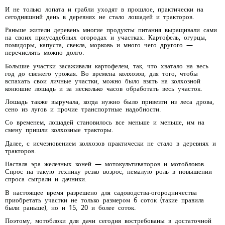
И не только лопата и грабли уходят в прошлое, практически на
сегодняшний день в деревнях не стало лошадей и тракторов.
Раньше жители деревень многие продукты питания выращивали сами
на своих приусадебных огородах и участках. Картофель, огурцы,
помидоры, капуста, свекла, морковь и много чего другого —
перечислять можно долго.
Большие участки засаживали картофелем, так, что хватало на весь
год до свежего урожая. Во времена колхозов, для того, чтобы
вспахать свои личные участки, можно было взять на колхозной
конюшне лошадь и за несколько часов обработать весь участок.
Лошадь также выручала, когда нужно было привезти из леса дрова,
сено из лугов и прочие транспортные надобности.
Со временем, лошадей становилось все меньше и меньше, им на
смену пришли колхозные тракторы.
Далее, с исчезновением колхозов практически не стало в деревнях и
тракторов.
Настала эра железных коней — мотокультиваторов и мотоблоков.
Спрос на такую технику резко возрос, немалую роль в повышении
спроса сыграли и дачники.
В настоящее время разрешено для садоводства-огородничества
приобретать участки не только размером 6 соток (такие правила
были раньше), но и 15, 20 и более соток.
Поэтому, мотоблоки для дачи сегодня востребованы в достаточной