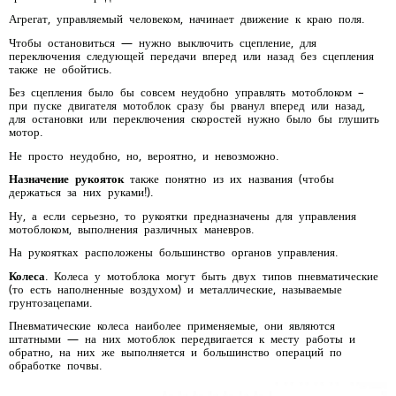
Агрегат, управляемый человеком, начинает движение к краю поля.
Чтобы остановиться — нужно выключить сцепление, для
переключения следующей передачи вперед или назад без сцепления
также не обойтись.
Без сцепления было бы совсем неудобно управлять мотоблоком –
при пуске двигателя мотоблок сразу бы рванул вперед или назад,
для остановки или переключения скоростей нужно было бы глушить
мотор.
Не просто неудобно, но, вероятно, и невозможно.
Назначение рукояток
также понятно из их названия (чтобы
держаться за них руками!).
Ну, а если серьезно, то рукоятки предназначены для управления
мотоблоком, выполнения различных маневров.
На рукоятках расположены большинство органов управления.
Колеса
. Колеса у мотоблока могут быть двух типов пневматические
(то есть наполненные воздухом) и металлические, называемые
грунтозацепами.
Пневматические колеса наиболее применяемые, они являются
штатными — на них мотоблок передвигается к месту работы и
обратно, на них же выполняется и большинство операций по
обработке почвы.