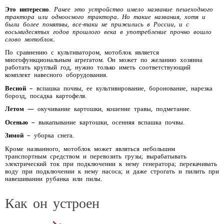
Это интересно
.
Ранее это устройство имело название пешеходного
трактора или одноосного трактора. Но такие названия, хотя и
были более понятны, все-таки не прижились в России, и с
восьмидесятых годов прошлого века в употребление прочно вошло
слово мотоблок.
По сравнению с культиватором, мотоблок является
многофункциональным агрегатом. Он может по желанию хозяина
работать круглый год, нужно только иметь соответствующий
комплект навесного оборудования.
Весной
– вспашка почвы, ее культивирование, боронование, нарезка
борозд, посадка картофеля.
Летом
— окучивание картошки, кошение травы, подметание.
Осенью
– выкапывание картошки, осенняя вспашка почвы.
Зимой
– уборка снега.
Кроме названного, мотоблок может являться небольшим
транспортным средством и перевозить грузы; вырабатывать
электрический ток при подключении к нему генератора; перекачивать
воду при подключении к нему насоса; и даже строгать и пилить при
навешивании рубанка или пилы.
Как он устроен