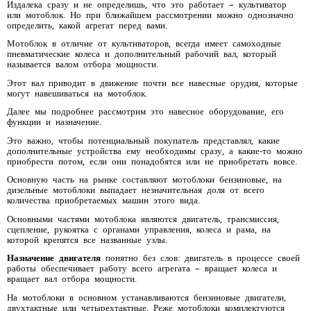
Издалека сразу и не определишь, что это работает – культиватор
или мотоблок. Но при ближайшем рассмотрении можно однозначно
определить, какой агрегат перед вами.
Мотоблок в отличие от культиваторов, всегда имеет самоходные
пневматические колеса и дополнительный рабочий вал, который
называется валом отбора мощности.
Этот вал приводит в движение почти все навесные орудия, которые
могут навешиваться на мотоблок.
Далее мы подробнее рассмотрим это навесное оборудование, его
функции и назначение.
Это важно, чтобы потенциальный покупатель представлял, какие
дополнительные устройства ему необходимы сразу, а какие-то можно
приобрести потом, если они понадобятся или не приобретать вовсе.
Основную часть на рынке составляют мотоблоки бензиновые, на
дизельные мотоблоки выпадает незначительная доля от всего
количества приобретаемых машин этого вида.
Основными частями мотоблока являются двигатель, трансмиссия,
сцепление, рукоятка с органами управления, колеса и рама, на
которой крепятся все названные узлы.
Назначение двигателя
понятно без слов: двигатель в процессе своей
работы обеспечивает работу всего агрегата – вращает колеса и
вращает вал отбора мощности.
На мотоблоки в основном устанавливаются бензиновые двигатели,
двухтактные или четырехтактные. Реже мотоблоки комплектуются