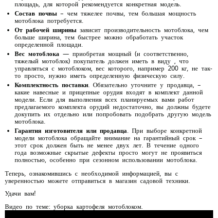
площадь, для которой рекомендуется конкретная модель.
Состав почвы
– чем тяжелее почвы, тем большая мощность
мотоблока потребуется.
От рабочей ширины
зависит производительность мотоблока, чем
больше ширина, тем быстрее можно обработать участок
определенной площади.
Вес мотоблока
— приобретая мощный (и соответственно,
тяжелый мотоблок) покупатель должен иметь в виду , что
управляться с мотоблоком, вес которого, например 200 кг, не так-
то просто, нужно иметь определенную физическую силу.
Комплектность поставки
. Обязательно уточните у продавца, –
какие навесные и прицепные орудия входят в комплект данной
модели. Если для выполнения всех планируемых вами работ
предлагаемого комплекта орудий недостаточно, вы должны будете
докупить их отдельно или попробовать подобрать другую модель
мотоблока.
Гарантия изготовителя или продавца
. При выборе конкретной
модели мотоблока обращайте внимание на гарантийный срок –
этот срок должен быть не менее двух лет. В течение одного
года возможные скрытые дефекты просто могут не проявиться
полностью, особенно при сезонном использовании мотоблока.
Теперь, ознакомившись с необходимой информацией, вы с
уверенностью можете отправиться в магазин садовой техники.
Удачи вам!
Видео по теме: уборка картофеля мотоблоком.