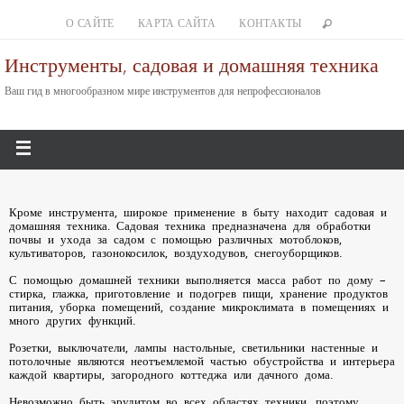
О САЙТЕ
КАРТА САЙТА
КОНТАКТЫ
Инструменты, садовая и домашняя техника
Ваш гид в многообразном мире инструментов для непрофессионалов
Кроме инструмента, широкое применение в быту находит садовая и
домашняя техника. Садовая техника предназначена для обработки
почвы и ухода за садом с помощью различных мотоблоков,
культиваторов, газонокосилок, воздуходувов, снегоуборщиков.
С помощью домашней техники выполняется масса работ по дому –
стирка, глажка, приготовление и подогрев пищи, хранение продуктов
питания, уборка помещений, создание микроклимата в помещениях и
много других функций.
Розетки, выключатели, лампы настольные, светильники настенные и
потолочные являются неотъемлемой частью обустройства и интерьера
каждой квартиры, загородного коттеджа или дачного дома.
Невозможно быть эрудитом во всех областях техники, поэтому