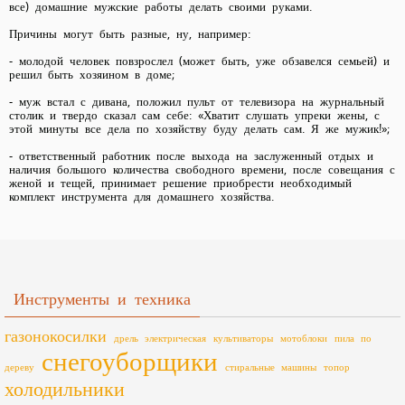
все) домашние мужские работы делать своими руками.
Причины могут быть разные, ну, например:
- молодой человек повзрослел (может быть, уже обзавелся семьей) и
решил быть хозяином в доме;
- муж встал с дивана, положил пульт от телевизора на журнальный
столик и твердо сказал сам себе: «Хватит слушать упреки жены, с
этой минуты все дела по хозяйству буду делать сам. Я же мужик!»;
- ответственный работник после выхода на заслуженный отдых и
наличия большого количества свободного времени, после совещания с
женой и тещей, принимает решение приобрести необходимый
комплект инструмента для домашнего хозяйства.
Инструменты и техника
газонокосилки
дрель электрическая
культиваторы
мотоблоки
пила по
снегоуборщики
дереву
стиральные машины
топор
холодильники