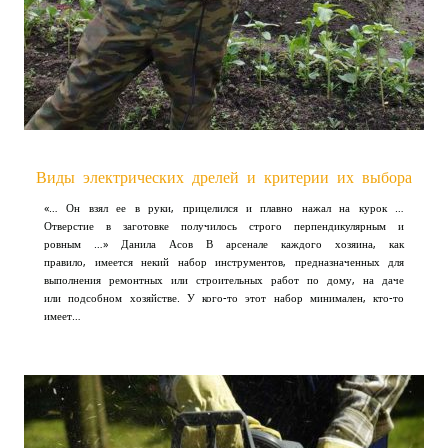
Виды электрических дрелей и критерии их выбора
«… Он взял ее в руки, прицелился и плавно нажал на курок …
Отверстие в заготовке получилось строго перпендикулярным и
ровным …» Данила Асов В арсенале каждого хозяина, как
правило, имеется некий набор инструментов, предназначенных для
выполнения ремонтных или строительных работ по дому, на даче
или подсобном хозяйстве. У кого-то этот набор минимален, кто-то
имеет…